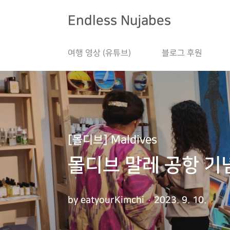
본문 바로가기
Endless Nujabes
여행 영상 (유튜브)
블로그 후원
[몰디브] Maldives
몰디브 말레 공항 기
by eatyourKimchi
2023. 9. 10.