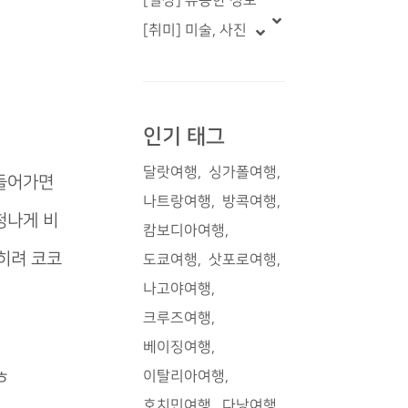
[일상] 유용한 정보
[취미] 미술, 사진
인기 태그
달랏여행
싱가폴여행
 들어가면
나트랑여행
방콕여행
청나게 비
캄보디아여행
오히려 코코
도쿄여행
삿포로여행
나고야여행
크루즈여행
베이징여행
ㅎ
이탈리아여행
호치민여행
다낭여행