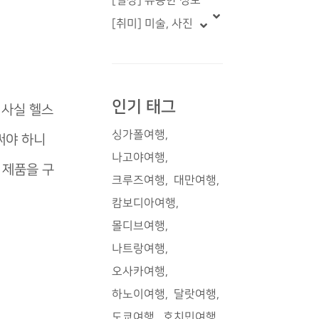
[일상] 유용한 정보
[취미] 미술, 사진
인기 태그
 사실 헬스
싱가폴여행
써야 하니
나고야여행
 제품을 구
크루즈여행
대만여행
캄보디아여행
몰디브여행
나트랑여행
오사카여행
하노이여행
달랏여행
도쿄여행
호치민여행