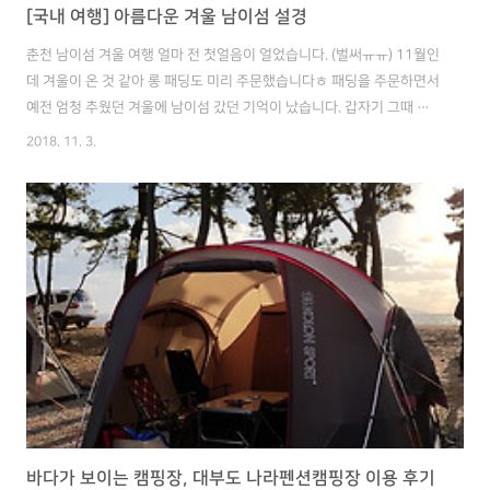
[국내 여행] 아름다운 겨울 남이섬 설경
춘천 남이섬 겨울 여행 얼마 전 첫얼음이 얼었습니다. (벌써ㅠㅠ) 11월인
데 겨울이 온 것 같아 롱 패딩도 미리 주문했습니다ㅎ 패딩을 주문하면서
예전 엄청 추웠던 겨울에 남이섬 갔던 기억이 났습니다. 갑자기 그때 추
억이 떠오르면서 외장하드에 있던 사진을 찾아가며 이번 포스팅을 작성
2018. 11. 3.
해 봤습니다. 남이섬 남이섬 입장료는 성인 기준 13,000원이며, 왕복 선
박료 포함입니다. 배편은 오전 7:30분부터 21:40분 까지 있어 여유롭게
둘러볼 수 있습니다. 섬은 도보로 구경할 수 있으나, 자전거를 대여하면
더 편하게 둘러볼 수 있습니다. 입장료, 자전거 대여료 등 이날 영하 10도
가 내려가니 깊은 강도 표면은 전부 얼어 있었습니다. 그 두꺼운 얼음을
배를 타고 깨면서 가는 게, 멋지고 새로운 경험이었습니다. 섬..
바다가 보이는 캠핑장, 대부도 나라펜션캠핑장 이용 후기