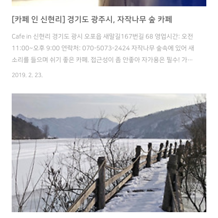
[카페 인 신현리] 경기도 광주시, 자작나무 숲 카페
Cafe in 신현리 경기도 광시 오포읍 새말길167번길 68 영업시간: 오전
11:00~오후 9:00 연락처: 070-5073-2424 자작나무 숲속에 있어 새
소리를 들으며 쉬기 좋은 카페. 접근성이 좀 안좋아 자가용은 필수! 가격
은 아메리카노 4.5천원부터 과일주스는 6천원 수준. 식사는 8천원 부터
2019. 2. 23.
1만 4500원 까지. 단, 애완동물은 동행 불가 !! - 카페 인 신현리 메뉴, 가
격 - 내부는 상당히 깔끔하고 평화로운 느낌! 빵도 깔끔하고 자연적인 맛!
원하는 빵을 담아 카운터에 주면 따뜻하게 준비해준다. 자리는 역시 외부
가 멋지다. 자작나무 숲에서 건강해지는 기분으로 휴식을 취할 수 있다.
아메리카노는 원두도 선택 가능 - 4.5천원 시설과 환경을 생각해보면 그
리 비싼 가격은 아닌 듯 식사 역..