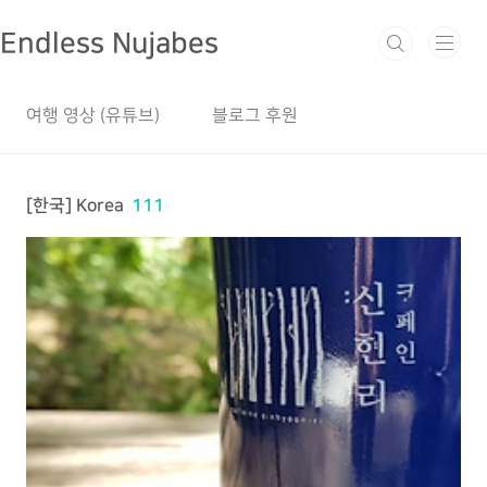
본문 바로가기
Endless Nujabes
여행 영상 (유튜브)
블로그 후원
[한국] Korea
111