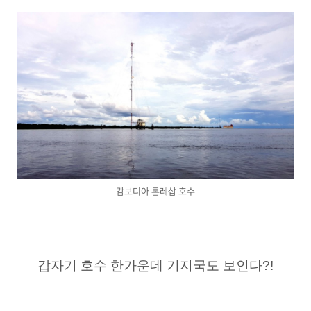
캄보디아 톤레삽 호수
갑자기 호수 한가운데 기지국도 보인다?!