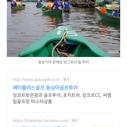
캄보디아 톤레삽 망그로브 숲 투어
http://www.aplusgolf.co.kr
광고
에이플러스골프 동남아골프투어
앙코르왓관광과 골프투어, 포키트라, 앙코르CC, 씨엠
립골프장 마스터상품.
https://clubmojo.hanatour.com/
광고